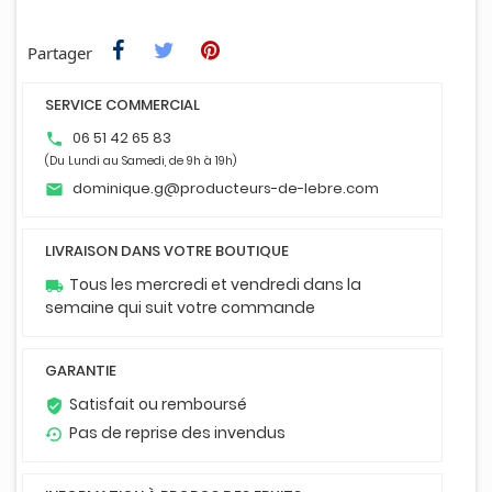
Partager
SERVICE COMMERCIAL
06 51 42 65 83
phone
(Du Lundi au Samedi, de 9h à 19h)
dominique.g@producteurs-de-lebre.com
email
LIVRAISON DANS VOTRE BOUTIQUE
Tous les mercredi et vendredi dans la
local_shipping
semaine qui suit votre commande
GARANTIE
Satisfait ou remboursé
verified_user
Pas de reprise des invendus
settings_backup_restore