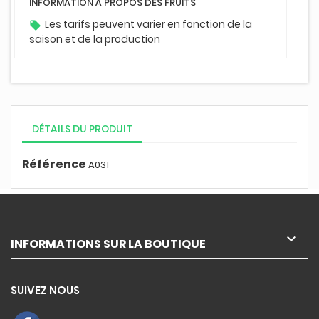
INFORMATION À PROPOS DES FRUITS
Les tarifs peuvent varier en fonction de la
local_offer
saison et de la production
DÉTAILS DU PRODUIT
Référence
A031

INFORMATIONS SUR LA BOUTIQUE
SUIVEZ NOUS