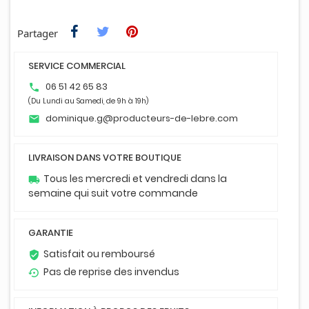
Partager
SERVICE COMMERCIAL
06 51 42 65 83
phone
(Du Lundi au Samedi, de 9h à 19h)
dominique.g@producteurs-de-lebre.com
email
LIVRAISON DANS VOTRE BOUTIQUE
Tous les mercredi et vendredi dans la
local_shipping
semaine qui suit votre commande
GARANTIE
Satisfait ou remboursé
verified_user
Pas de reprise des invendus
settings_backup_restore