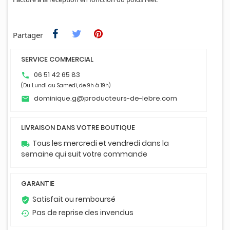
Partager
SERVICE COMMERCIAL
06 51 42 65 83
phone
(Du Lundi au Samedi, de 9h à 19h)
dominique.g@producteurs-de-lebre.com
email
LIVRAISON DANS VOTRE BOUTIQUE
Tous les mercredi et vendredi dans la
local_shipping
semaine qui suit votre commande
GARANTIE
Satisfait ou remboursé
verified_user
Pas de reprise des invendus
settings_backup_restore