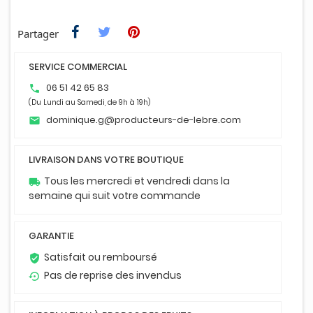
Partager
SERVICE COMMERCIAL
06 51 42 65 83
phone
(Du Lundi au Samedi, de 9h à 19h)
dominique.g@producteurs-de-lebre.com
email
LIVRAISON DANS VOTRE BOUTIQUE
Tous les mercredi et vendredi dans la
local_shipping
semaine qui suit votre commande
GARANTIE
Satisfait ou remboursé
verified_user
Pas de reprise des invendus
settings_backup_restore